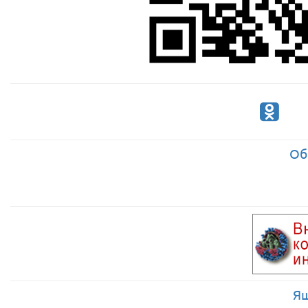
Об
Ящ