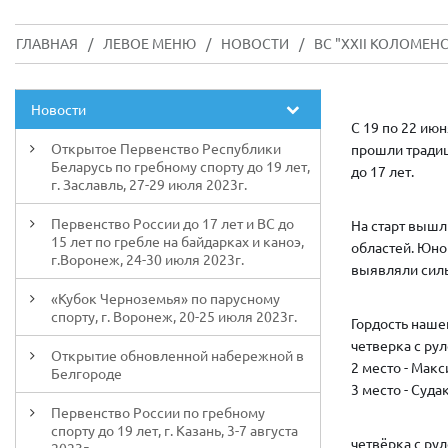
ГЛАВНАЯ
/
ЛЕВОЕ МЕНЮ
/
НОВОСТИ
/
ВС "XXII КОЛОМЕНС
Новости
С 19 по 22 ию
Открытое Первенство Республики
прошли традиц
Беларусь по гребному спорту до 19 лет,
до 17 лет.
г. Заславль, 27-29 июля 2023г.
Первенство России до 17 лет и ВС до
На старт вышл
15 лет по гребле на байдарках и каноэ,
областей. Юно
г.Воронеж, 24-30 июля 2023г.
выявляли силь
«Кубок Черноземья» по парусному
спорту, г. Воронеж, 20-25 июля 2023г.
Гордость наш
четверка с ру
Открытие обновленной набережной в
2 место - Мак
Белгороде
3 место - Суд
Первенство России по гребному
спорту до 19 лет, г. Казань, 3-7 августа
четвёрка с ру