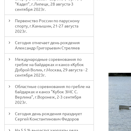
"Кадет", г.Липецк, 28 августа-3
сентября 2023г.
Первенство России по парусному
спорту, г.Камышин, 21-27 августа
2023г.
Сегодня отмечает день рождения
Александр Григорьевич Стреляев
Международные соревнования по
гребле на байдарках и каноэ «Кубок
Доброй Воли», г.Москва, 29 августа - 2
сентября 2023г.
Областные соревнования по гребле на
байдарках и каноэ "Кубок ЗМС С.
Верлина", г.Воронеж, 2-3 сентября
2023г.
Сегодня день рождения празднует
Сергей Константинович Федоров
На 5,5 % вырастут зарплаты ряда