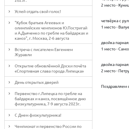
2023г.
2 место - Кун
Успей отдать свой голос!
четвёрка с ру
"Кубок братьев Агеевых и
1 место - Вал
олимпийских чемпионов Ю.Постригай
и А.Дьяченко по гребле на байдарках и
каноэ", г. Москва, 2-6 августа
двойка парная
1 место - Сам
Встреча с писателем Евгением
Журавли
двойка парная,
Открытие обновлённой Доски почёта
2 место - Петр
«Спортивная слава города Липецка»
День открытых дверей
Поздравляем с
Первенство г.Липецка по гребле на
байдарках и каноэ, посвящённое дню
физкультурника, 7-9 августа 2023г.
С Днем физкультурника!
Чемпионат и первенство России по