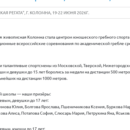
КАЯ РЕГАТА", Г. КОЛОМНА, 19-22 ИЮНЯ 2026Г.
ня живописная Коломна стала центром юношеского гребного спорта 
ионные всероссийские соревнования по академической гребле ср
и талантливые спортсмены из Московской, Тверской, Нижегородск
ши и девушки до 15 лет боролись за медали на дистанции 500 метро
нейших на дистанции 1000 метров.
ей школы — наши призёры:
левым, девушки до 17 лет:
симова Юлия, Болгова Ярослава, Пшеничникова Ксения, Буркова Ма
акова Алиса, Потапова София, Слюсарь Мария, Петрухина Яна, Яськов
левым, юноши до 17 лет: