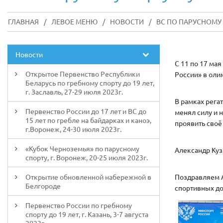
ГЛАВНАЯ
/
ЛЕВОЕ МЕНЮ
/
НОВОСТИ
/
ВС ПО ПАРУСНОМУ 
Новости
С 11 по 17 ма
Открытое Первенство Республики
России» в оли
Беларусь по гребному спорту до 19 лет,
г. Заславль, 27-29 июля 2023г.
В рамках рега
Первенство России до 17 лет и ВС до
менял силу и 
15 лет по гребле на байдарках и каноэ,
проявить своё
г.Воронеж, 24-30 июля 2023г.
«Кубок Черноземья» по парусному
Александр Куз
спорту, г. Воронеж, 20-25 июля 2023г.
Открытие обновленной набережной в
Поздравляем А
Белгороде
спортивных д
Первенство России по гребному
спорту до 19 лет, г. Казань, 3-7 августа