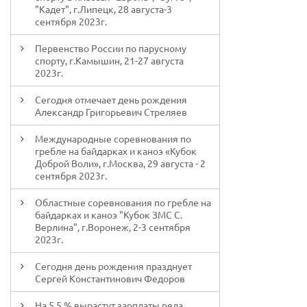
"Кадет", г.Липецк, 28 августа-3
сентября 2023г.
Первенство России по парусному
спорту, г.Камышин, 21-27 августа
2023г.
Сегодня отмечает день рождения
Александр Григорьевич Стреляев
Международные соревнования по
гребле на байдарках и каноэ «Кубок
Доброй Воли», г.Москва, 29 августа - 2
сентября 2023г.
Областные соревнования по гребле на
байдарках и каноэ "Кубок ЗМС С.
Верлина", г.Воронеж, 2-3 сентября
2023г.
Сегодня день рождения празднует
Сергей Константинович Федоров
На 5,5 % вырастут зарплаты ряда