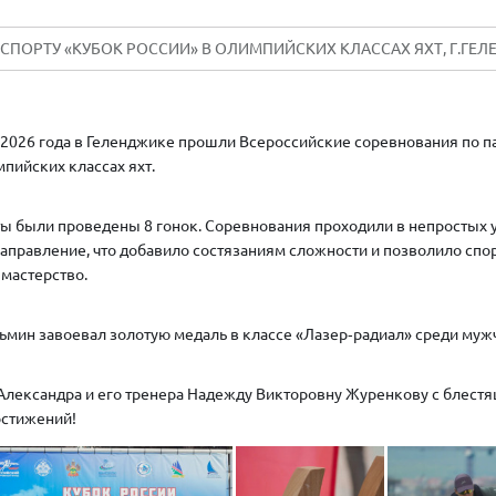
СПОРТУ «КУБОК РОССИИ» В ОЛИМПИЙСКИХ КЛАССАХ ЯХТ, Г.ГЕЛЕН
я 2026 года в Геленджике прошли Всероссийские соревнования по п
мпийских классах яхт.
ты были проведены 8 гонок. Соревнования проходили в непростых у
направление, что добавило состязаниям сложности и позволило сп
 мастерство.
ьмин завоевал золотую медаль в классе «Лазер‑радиал» среди муж
лександра и его тренера Надежду Викторовну Журенкову с блест
остижений!