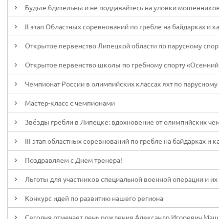
Будьте бдительны и не поддавайтесь на уловки мошенников
II этап Областных соревнований по гребле на байдарках и ка
Открытое первенство Липецкой области по парусному спорту
Открытое первенство школы по гребному спорту «Осенний 
Чемпионат России в олимпийских классах яхт по парусному с
Мастер-класс с чемпионами
Звёзды гребли в Липецке: вдохновение от олимпийских че
III этап областных соревнований по гребле на байдарках и к
Поздравляем с Днем тренера!
Льготы для участников специальной военной операции и их
Конкурс идей по развитию нашего региона
Сегодня отмечает день рождения Александр Игоревич Ма