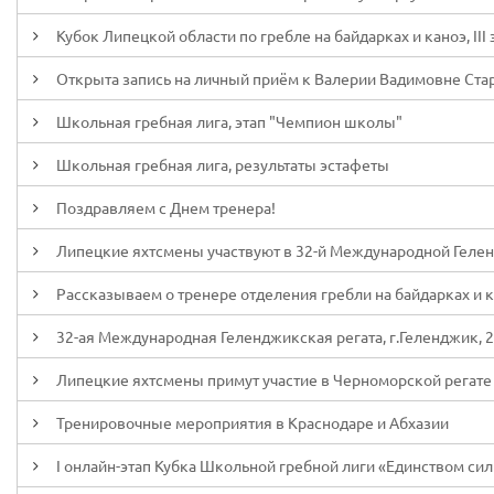
Кубок Липецкой области по гребле на байдарках и каноэ, III 
Открыта запись на личный приём к Валерии Вадимовне Ст
Школьная гребная лига, этап "Чемпион школы"
Школьная гребная лига, результаты эстафеты
Поздравляем с Днем тренера!
Липецкие яхтсмены участвуют в 32-й Международной Геле
Рассказываем о тренере отделения гребли на байдарках и
32-ая Международная Геленджикская регата, г.Геленджик, 2
Липецкие яхтсмены примут участие в Черноморской регате
Тренировочные мероприятия в Краснодаре и Абхазии
I онлайн-этап Кубка Школьной гребной лиги «Единством си