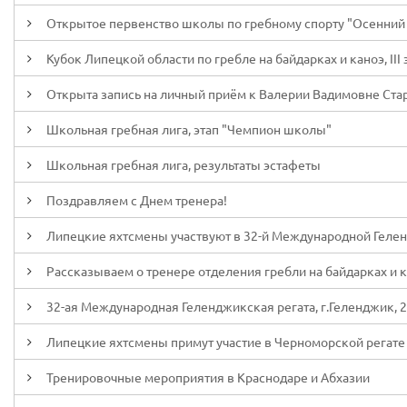
Открытое первенство школы по гребному спорту "Осенний 
Кубок Липецкой области по гребле на байдарках и каноэ, III 
Открыта запись на личный приём к Валерии Вадимовне Ст
Школьная гребная лига, этап "Чемпион школы"
Школьная гребная лига, результаты эстафеты
Поздравляем с Днем тренера!
Липецкие яхтсмены участвуют в 32-й Международной Геле
Рассказываем о тренере отделения гребли на байдарках и
32-ая Международная Геленджикская регата, г.Геленджик, 2
Липецкие яхтсмены примут участие в Черноморской регате
Тренировочные мероприятия в Краснодаре и Абхазии